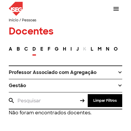
Início
/
Pessoas
Docentes
A
B
C
D
E
F
G
H
I
J
K
L
M
N
O
P
Professor Associado com Agregação
Gestão
Limpar Filtros
Não foram encontrados docentes.