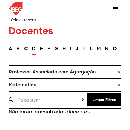
Início
/
Pessoas
Docentes
A
B
C
D
E
F
G
H
I
J
K
L
M
N
O
P
Professor Associado com Agregação
Matemática
Limpar Filtros
Não foram encontrados docentes.