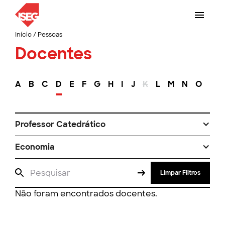
Início
/
Pessoas
Docentes
A
B
C
D
E
F
G
H
I
J
K
L
M
N
O
P
Professor Catedrático
Economia
Limpar Filtros
Não foram encontrados docentes.