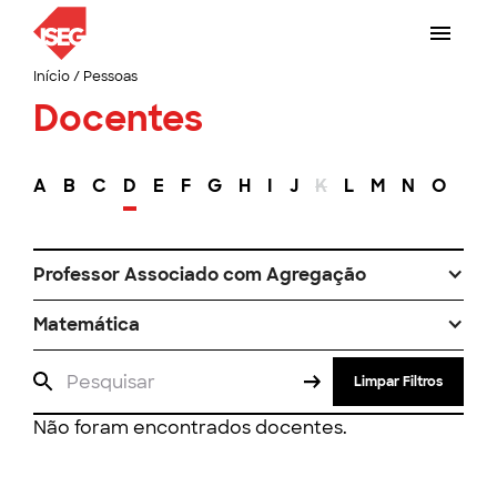
Início
/
Pessoas
Docentes
A
B
C
D
E
F
G
H
I
J
K
L
M
N
O
P
Professor Associado com Agregação
Matemática
Limpar Filtros
Não foram encontrados docentes.