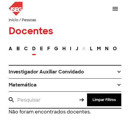
Início
/
Pessoas
Docentes
A
B
C
D
E
F
G
H
I
J
K
L
M
N
O
P
Investigador Auxiliar Convidado
Matemática
Limpar Filtros
Não foram encontrados docentes.