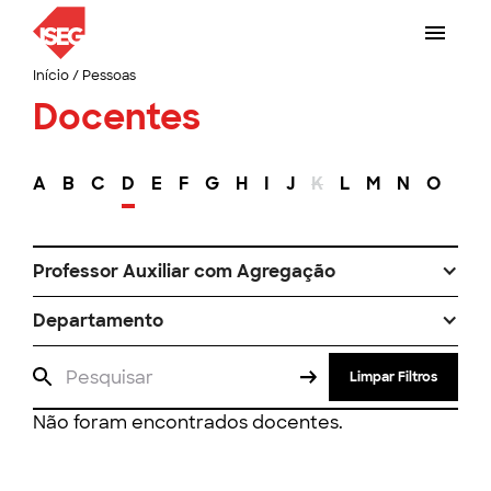
Início
/
Pessoas
Docentes
A
B
C
D
E
F
G
H
I
J
K
L
M
N
O
P
Professor Auxiliar com Agregação
Departamento
Limpar Filtros
Não foram encontrados docentes.