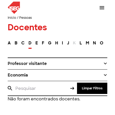
Início
/
Pessoas
Docentes
A
B
C
D
E
F
G
H
I
J
K
L
M
N
O
P
Professor visitante
Economia
Limpar Filtros
Não foram encontrados docentes.