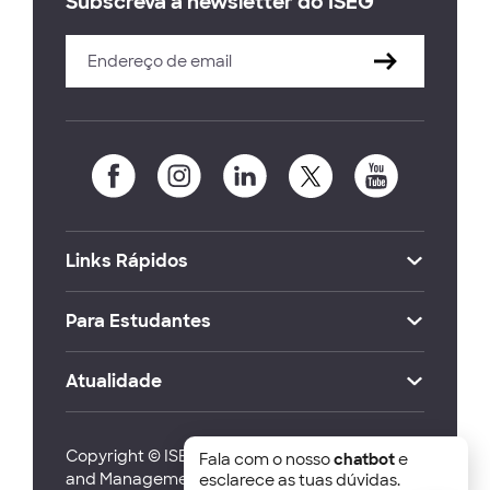
Subscreva a newsletter do ISEG
Links Rápidos
Para Estudantes
Atualidade
Copyright © ISEG Lisbon School of Economics
Fala com o nosso
chatbot
e
and Management 2026
esclarece as tuas dúvidas.