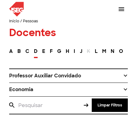
Início
/
Pessoas
Docentes
A
B
C
D
E
F
G
H
I
J
K
L
M
N
O
P
Professor Auxiliar Convidado
Economia
Limpar Filtros