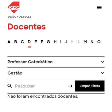
Início
/
Pessoas
Docentes
A
B
C
D
E
F
G
H
I
J
K
L
M
N
O
P
Professor Catedrático
Gestão
Limpar Filtros
Não foram encontrados docentes.