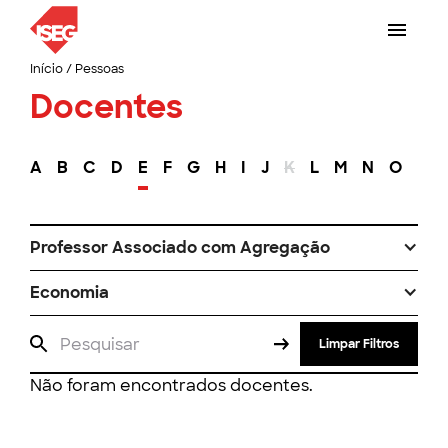
Início
/
Pessoas
Docentes
A
B
C
D
E
F
G
H
I
J
K
L
M
N
O
P
Professor Associado com Agregação
Economia
Limpar Filtros
Não foram encontrados docentes.