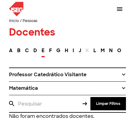
Início
/
Pessoas
Docentes
A
B
C
D
E
F
G
H
I
J
K
L
M
N
O
P
Professor Catedrático Visitante
Matemática
Limpar Filtros
Não foram encontrados docentes.