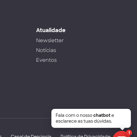
s
Atualidade
Newsletter
Notícias
Eventos
Fala com o nosso
chatbot
e
esclarece as tuas dúvidas.
1
s
Canal de Denúncia
Política de Privacidade