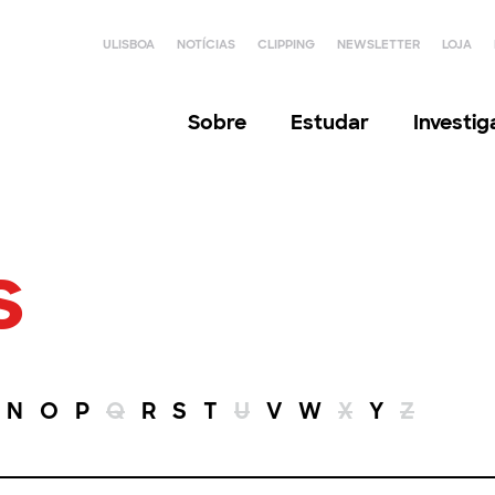
ULISBOA
NOTÍCIAS
CLIPPING
NEWSLETTER
LOJA
Sobre
Estudar
Investi
s
N
O
P
Q
R
S
T
U
V
W
X
Y
Z