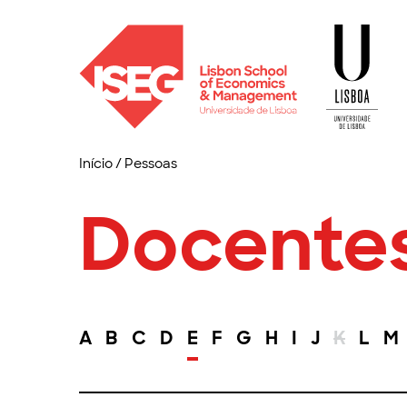
Início
/
Pessoas
Docente
A
B
C
D
E
F
G
H
I
J
K
L
M