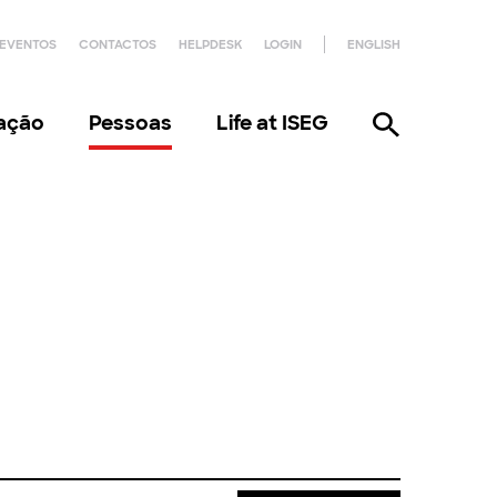
EVENTOS
CONTACTOS
HELPDESK
LOGIN
ENGLISH
gação
Pessoas
Life at ISEG