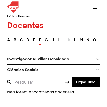
Início
/
Pessoas
Docentes
A
B
C
D
E
F
G
H
I
J
K
L
M
N
O
P
Investigador Auxiliar Convidado
Ciências Sociais
Limpar Filtros
Não foram encontrados docentes.