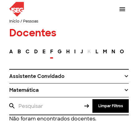
Início
/
Pessoas
Docentes
A
B
C
D
E
F
G
H
I
J
K
L
M
N
O
P
Assistente Convidado
Matemática
Limpar Filtros
Não foram encontrados docentes.