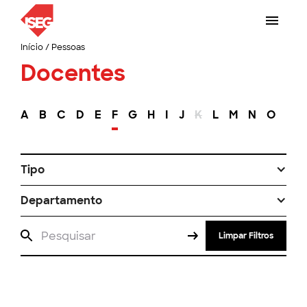
Início
/
Pessoas
Docentes
A
B
C
D
E
F
G
H
I
J
K
L
M
N
O
P
Tipo
Departamento
Limpar Filtros