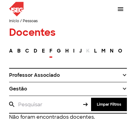
Início
/
Pessoas
Docentes
A
B
C
D
E
F
G
H
I
J
K
L
M
N
O
P
Professor Associado
Gestão
Limpar Filtros
Não foram encontrados docentes.