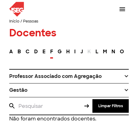
Início
/
Pessoas
Docentes
A
B
C
D
E
F
G
H
I
J
K
L
M
N
O
P
Professor Associado com Agregação
Gestão
Limpar Filtros
Não foram encontrados docentes.