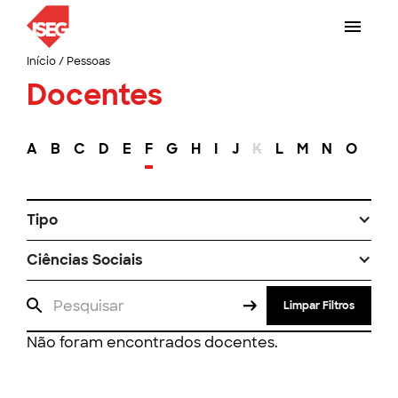
Início
/
Pessoas
Docentes
A
B
C
D
E
F
G
H
I
J
K
L
M
N
O
P
Tipo
Ciências Sociais
Limpar Filtros
Não foram encontrados docentes.