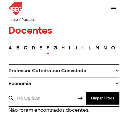
Início
/
Pessoas
Docentes
A
B
C
D
E
F
G
H
I
J
K
L
M
N
O
P
Professor Catedrático Convidado
Economia
Limpar Filtros
Não foram encontrados docentes.