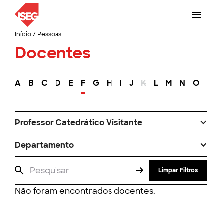
Início
/
Pessoas
Docentes
A
B
C
D
E
F
G
H
I
J
K
L
M
N
O
P
Professor Catedrático Visitante
Departamento
Limpar Filtros
Não foram encontrados docentes.