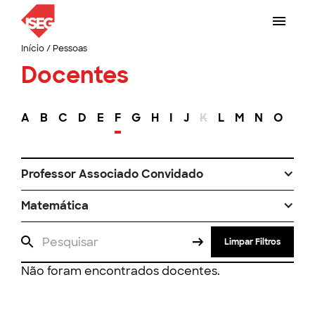
Início
/
Pessoas
Docentes
A
B
C
D
E
F
G
H
I
J
K
L
M
N
O
P
Professor Associado Convidado
Matemática
Limpar Filtros
Não foram encontrados docentes.