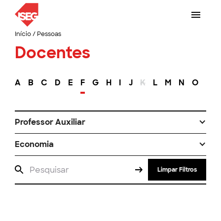
Início
/
Pessoas
Docentes
A
B
C
D
E
F
G
H
I
J
K
L
M
N
O
P
Professor Auxiliar
Economia
Limpar Filtros