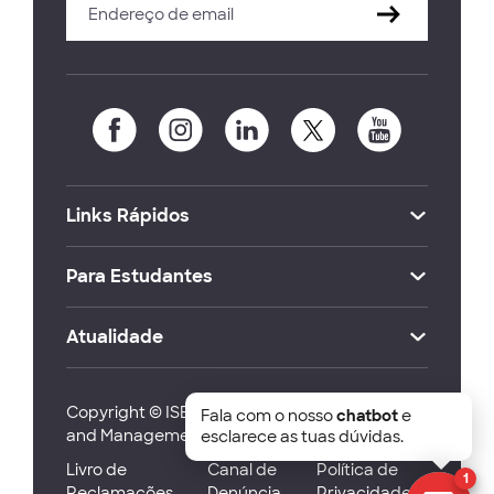
Links Rápidos
Para Estudantes
Atualidade
Copyright © ISEG Lisbon School of Economics
Fala com o nosso
chatbot
e
and Management 2026
esclarece as tuas dúvidas.
Livro de
Canal de
Política de
1
Reclamações
Denúncia
Privacidade