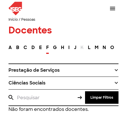
Início
/
Pessoas
Docentes
A
B
C
D
E
F
G
H
I
J
K
L
M
N
O
P
Prestação de Serviços
Ciências Sociais
Limpar Filtros
Não foram encontrados docentes.