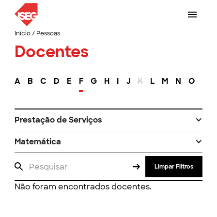
Início
/
Pessoas
Docentes
A
B
C
D
E
F
G
H
I
J
K
L
M
N
O
P
Prestação de Serviços
Matemática
Limpar Filtros
Não foram encontrados docentes.