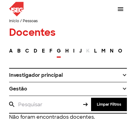
Início
/
Pessoas
Docentes
A
B
C
D
E
F
G
H
I
J
K
L
M
N
O
P
Investigador principal
Gestão
Limpar Filtros
Não foram encontrados docentes.