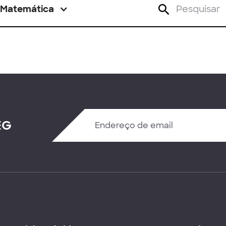
Matemática
EG