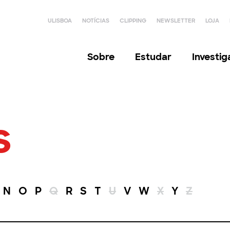
ULISBOA
NOTÍCIAS
CLIPPING
NEWSLETTER
LOJA
Sobre
Estudar
Investi
s
N
O
P
Q
R
S
T
U
V
W
X
Y
Z