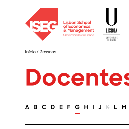
Início
/
Pessoas
Docente
A
B
C
D
E
F
G
H
I
J
K
L
M