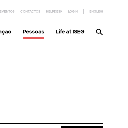
EVENTOS
CONTACTOS
HELPDESK
LOGIN
ENGLISH
gação
Pessoas
Life at ISEG