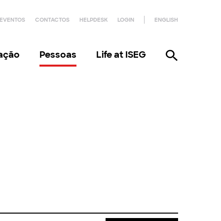
EVENTOS
CONTACTOS
HELPDESK
LOGIN
ENGLISH
gação
Pessoas
Life at ISEG