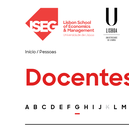
Início
/
Pessoas
Docente
A
B
C
D
E
F
G
H
I
J
K
L
M