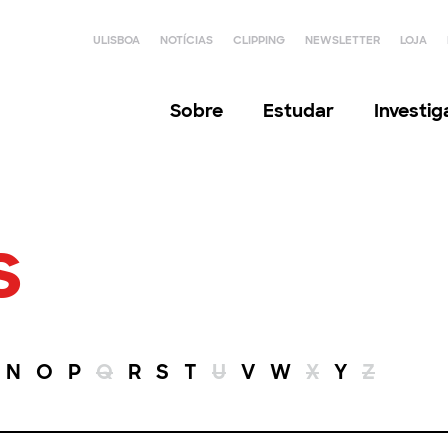
ULISBOA
NOTÍCIAS
CLIPPING
NEWSLETTER
LOJA
Sobre
Estudar
Investi
s
N
O
P
Q
R
S
T
U
V
W
X
Y
Z