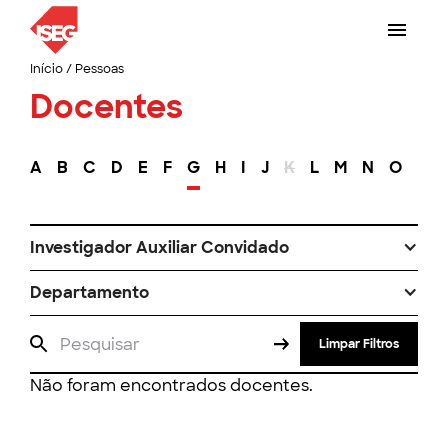
Início
/
Pessoas
Docentes
A
B
C
D
E
F
G
H
I
J
K
L
M
N
O
P
Investigador Auxiliar Convidado
Departamento
Limpar Filtros
Não foram encontrados docentes.