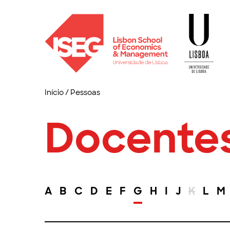
Início
/
Pessoas
Docente
A
B
C
D
E
F
G
H
I
J
K
L
M