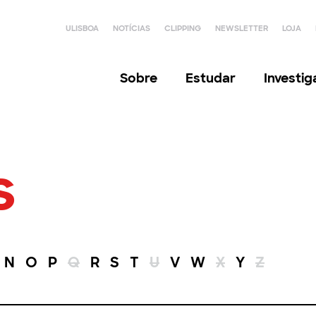
ULISBOA
NOTÍCIAS
CLIPPING
NEWSLETTER
LOJA
Sobre
Estudar
Investi
s
N
O
P
Q
R
S
T
U
V
W
X
Y
Z