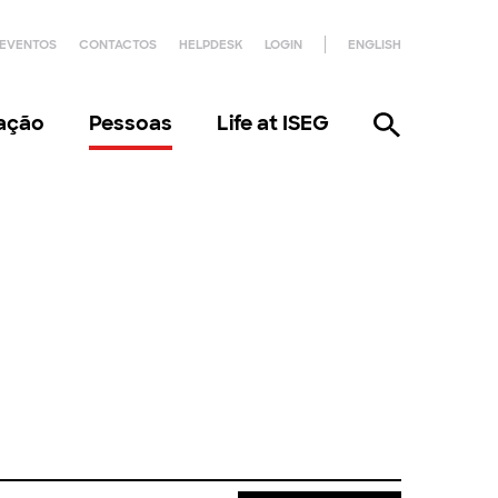
EVENTOS
CONTACTOS
HELPDESK
LOGIN
ENGLISH
gação
Pessoas
Life at ISEG