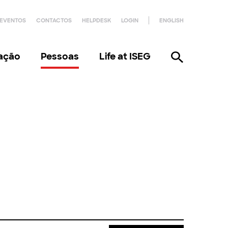
EVENTOS
CONTACTOS
HELPDESK
LOGIN
ENGLISH
gação
Pessoas
Life at ISEG