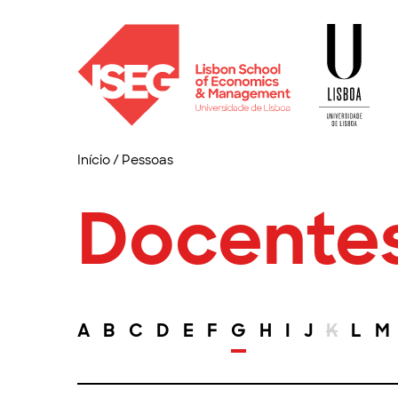
Início
/
Pessoas
Docente
A
B
C
D
E
F
G
H
I
J
K
L
M