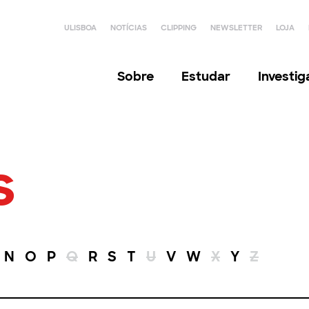
ULISBOA
NOTÍCIAS
CLIPPING
NEWSLETTER
LOJA
Sobre
Estudar
Investi
s
N
O
P
Q
R
S
T
U
V
W
X
Y
Z