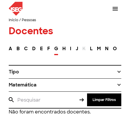
Início
/
Pessoas
Docentes
A
B
C
D
E
F
G
H
I
J
K
L
M
N
O
P
Tipo
Matemática
Limpar Filtros
Não foram encontrados docentes.