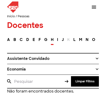
Início
/
Pessoas
Docentes
A
B
C
D
E
F
G
H
I
J
K
L
M
N
O
P
Assistente Convidado
Economia
Limpar Filtros
Não foram encontrados docentes.