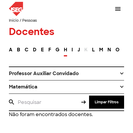
Início
/
Pessoas
Docentes
A
B
C
D
E
F
G
H
I
J
K
L
M
N
O
P
Professor Auxiliar Convidado
Matemática
Limpar Filtros
Não foram encontrados docentes.