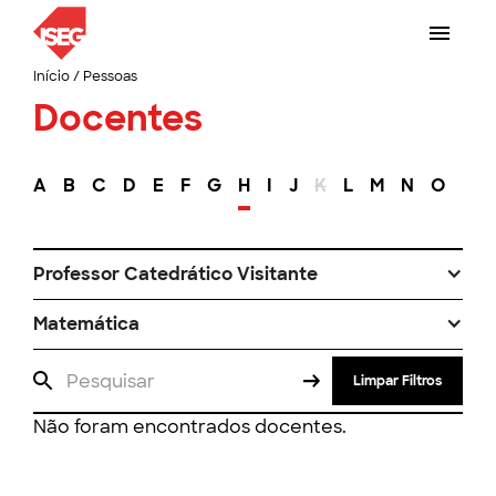
Início
/
Pessoas
Docentes
A
B
C
D
E
F
G
H
I
J
K
L
M
N
O
P
Professor Catedrático Visitante
Matemática
Limpar Filtros
Não foram encontrados docentes.