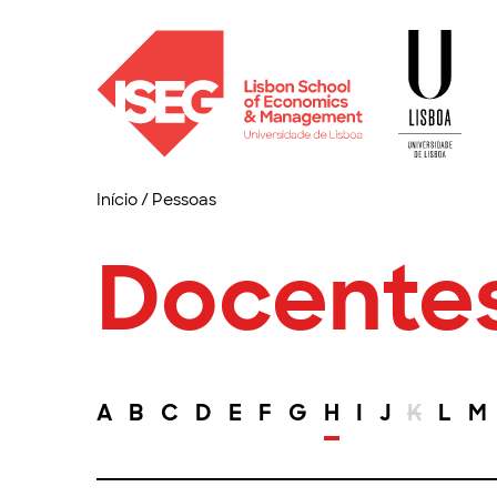
Início
/
Pessoas
Docente
A
B
C
D
E
F
G
H
I
J
K
L
M