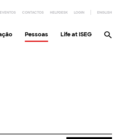
EVENTOS
CONTACTOS
HELPDESK
LOGIN
ENGLISH
gação
Pessoas
Life at ISEG