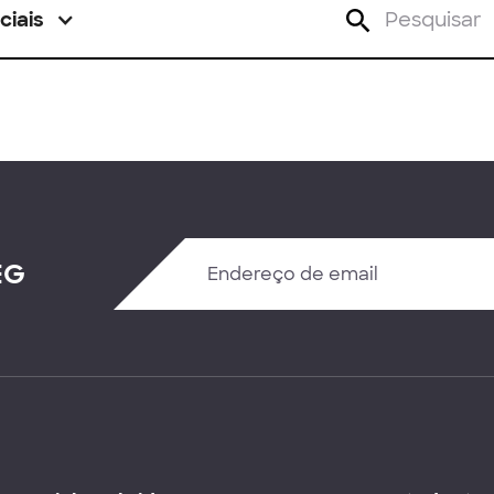
ciais
EG