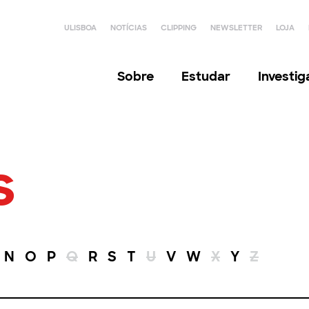
ULISBOA
NOTÍCIAS
CLIPPING
NEWSLETTER
LOJA
Sobre
Estudar
Investi
s
N
O
P
Q
R
S
T
U
V
W
X
Y
Z