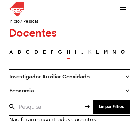
Início
/
Pessoas
Docentes
A
B
C
D
E
F
G
H
I
J
K
L
M
N
O
P
Investigador Auxiliar Convidado
Economia
Limpar Filtros
Não foram encontrados docentes.