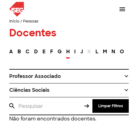
Início
/
Pessoas
Docentes
A
B
C
D
E
F
G
H
I
J
K
L
M
N
O
P
Professor Associado
Ciências Sociais
Limpar Filtros
Não foram encontrados docentes.