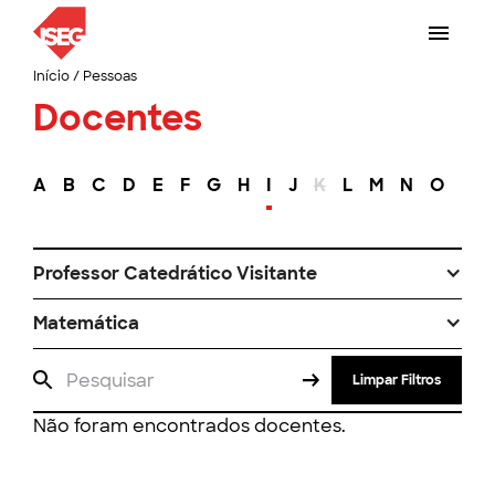
Início
/
Pessoas
Docentes
A
B
C
D
E
F
G
H
I
J
K
L
M
N
O
P
Professor Catedrático Visitante
Matemática
Limpar Filtros
Não foram encontrados docentes.