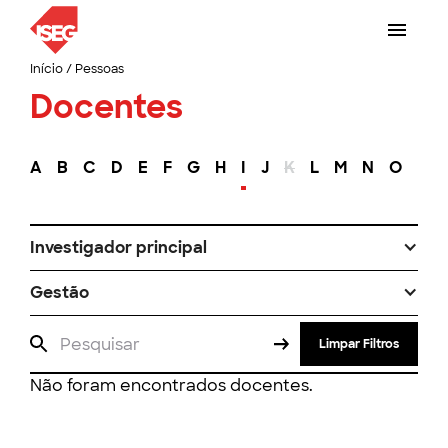
Início
/
Pessoas
Docentes
A
B
C
D
E
F
G
H
I
J
K
L
M
N
O
P
Investigador principal
Gestão
Limpar Filtros
Não foram encontrados docentes.