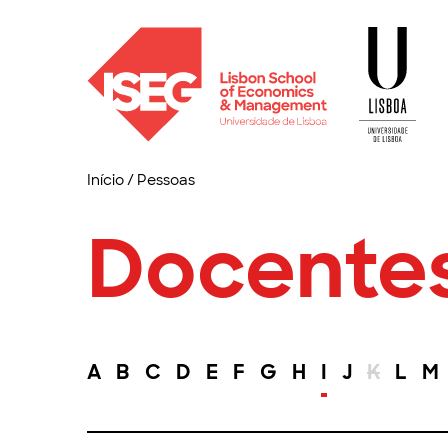
Início
/
Pessoas
Docente
A
B
C
D
E
F
G
H
I
J
K
L
M