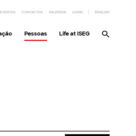
EVENTOS
CONTACTOS
HELPDESK
LOGIN
ENGLISH
gação
Pessoas
Life at ISEG