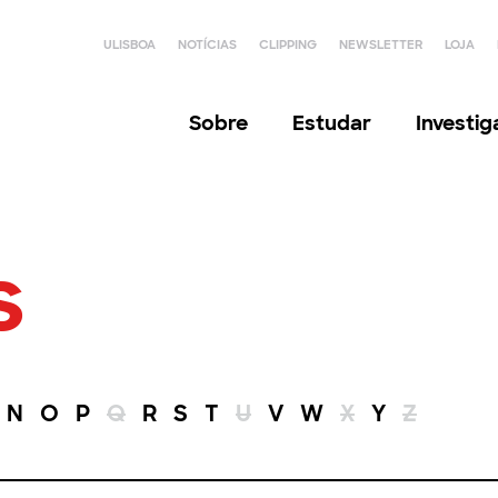
ULISBOA
NOTÍCIAS
CLIPPING
NEWSLETTER
LOJA
Sobre
Estudar
Investi
s
N
O
P
Q
R
S
T
U
V
W
X
Y
Z