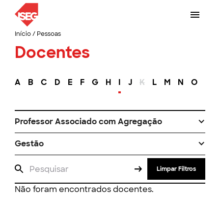
Início
/
Pessoas
Docentes
A
B
C
D
E
F
G
H
I
J
K
L
M
N
O
P
Professor Associado com Agregação
Gestão
Limpar Filtros
Não foram encontrados docentes.