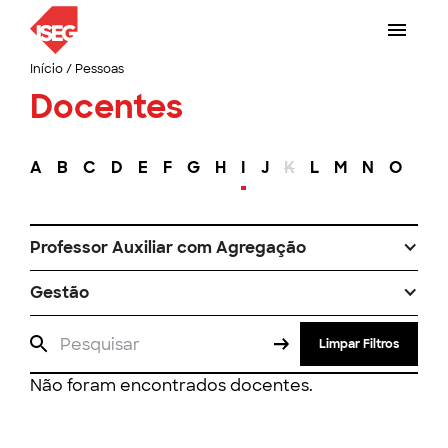
Início
/
Pessoas
Docentes
A
B
C
D
E
F
G
H
I
J
K
L
M
N
O
P
Professor Auxiliar com Agregação
Gestão
Limpar Filtros
Não foram encontrados docentes.