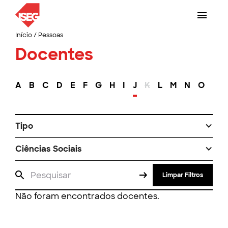
Início
/
Pessoas
Docentes
A
B
C
D
E
F
G
H
I
J
K
L
M
N
O
P
Tipo
Ciências Sociais
Limpar Filtros
Não foram encontrados docentes.