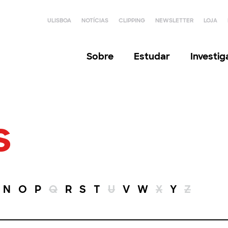
ULISBOA
NOTÍCIAS
CLIPPING
NEWSLETTER
LOJA
Sobre
Estudar
Investi
s
N
O
P
Q
R
S
T
U
V
W
X
Y
Z