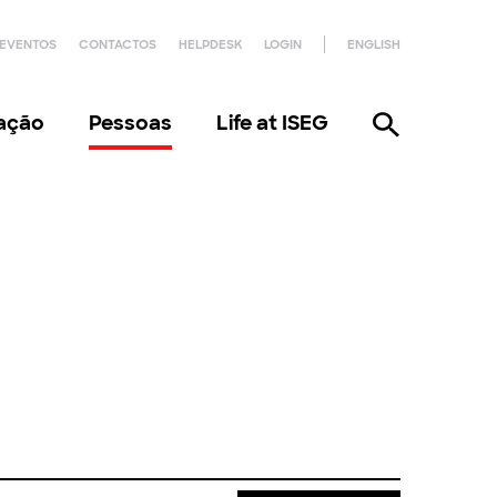
EVENTOS
CONTACTOS
HELPDESK
LOGIN
ENGLISH
gação
Pessoas
Life at ISEG