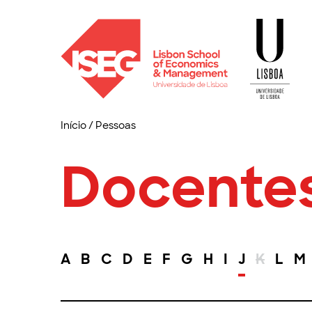
Início
/
Pessoas
Docente
A
B
C
D
E
F
G
H
I
J
K
L
M