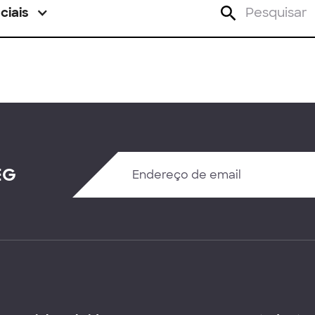
ciais
EG