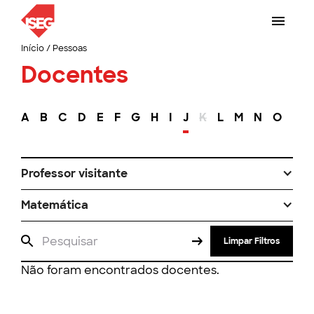
Início
/
Pessoas
Docentes
A
B
C
D
E
F
G
H
I
J
K
L
M
N
O
P
Professor visitante
Matemática
Limpar Filtros
Não foram encontrados docentes.