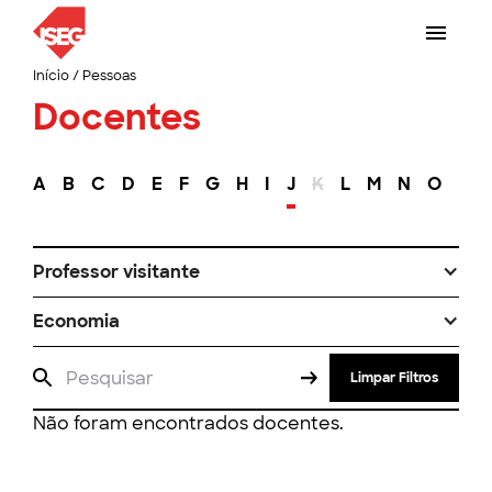
Início
/
Pessoas
Docentes
A
B
C
D
E
F
G
H
I
J
K
L
M
N
O
P
Professor visitante
Economia
Limpar Filtros
Não foram encontrados docentes.