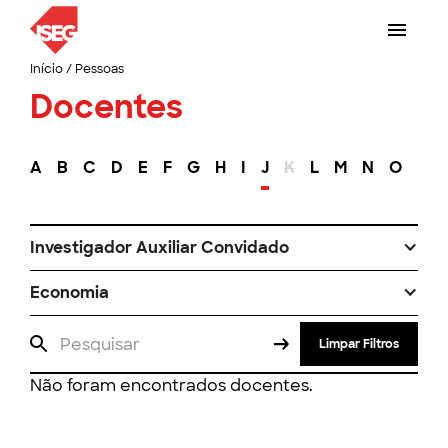
Início
/
Pessoas
Docentes
A
B
C
D
E
F
G
H
I
J
K
L
M
N
O
P
Investigador Auxiliar Convidado
Economia
Limpar Filtros
Não foram encontrados docentes.