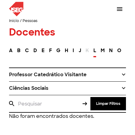
Início
/
Pessoas
Docentes
A
B
C
D
E
F
G
H
I
J
K
L
M
N
O
P
Professor Catedrático Visitante
Ciências Sociais
Limpar Filtros
Não foram encontrados docentes.