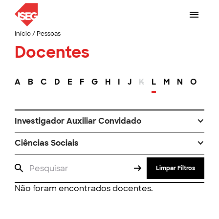
Início
/
Pessoas
Docentes
A
B
C
D
E
F
G
H
I
J
K
L
M
N
O
P
Investigador Auxiliar Convidado
Ciências Sociais
Limpar Filtros
Não foram encontrados docentes.