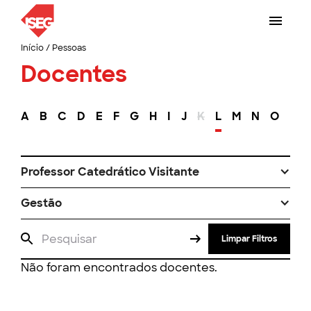
Início
/
Pessoas
Docentes
A
B
C
D
E
F
G
H
I
J
K
L
M
N
O
P
Professor Catedrático Visitante
Gestão
Limpar Filtros
Não foram encontrados docentes.